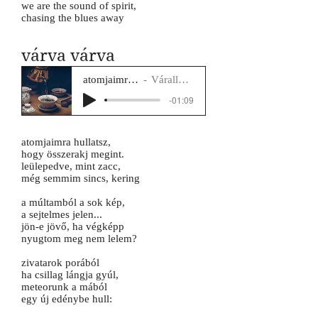
we are the sound of spirit,
chasing the blues away
várva várva
atomjaimra hullatsz
Várallyay Katus
-01:09
atomjaimra hullatsz,
hogy összerakj megint.
leülepedve, mint zacc,
még semmim sincs, kering
a múltamból a sok kép,
a sejtelmes jelen...
jön-e jövő, ha végképp
nyugtom meg nem lelem?
zivatarok porából
ha csillag lángja gyúl,
meteorunk a mából
egy új edénybe hull: