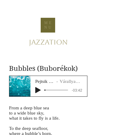
ME
NU
Jazzation
Bubbles (Buborékok)
Pejtsik Panna
Várallyay Katus
-03:42
From a deep blue sea
to a wide blue sky,
what it takes to fly is a life.
To the deep seafloor,
where a bubble’s born,