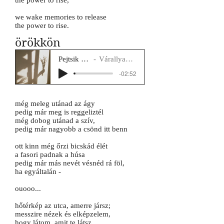
the power to rise,
we wake memories to release
the power to rise.
örökkön
Pejtsik Panna
Várallyay Katus
-02:52
még meleg utánad az ágy
pedig már meg is reggeliztél
még dobog utánad a szív,
pedig már nagyobb a csönd itt benn
ott kinn még őrzi bicskád élét
a fasori padnak a húsa
pedig már más nevét vésnéd rá föl,
ha egyáltalán -
ouooo...
hőtérkép az utca, amerre jársz;
messzire nézek és elképzelem,
hogy látom, amit te látsz,