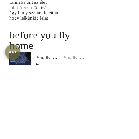
formába önt az élet,
mint frissen főtt teát -
úgy huny szemet felettünk
hogy lelkünkig lelát
before you fly
home
Várallyay Petra
Várallyay Katus
-03:51
your heart was the sun
my heart was the moon
our skies had met once
we thought we'd meet soon
planets turn around to see
the milky way we've cried
time has passed:
our skies fall apart
glistening fragments