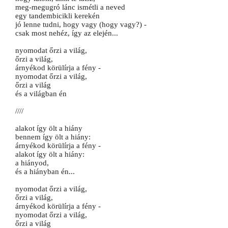
meg-megugró lánc ismétli a neved
egy tandembicikli kerekén
jó lenne tudni, hogy vagy (hogy vagy?) -
csak most nehéz, így az elején...
nyomodat őrzi a világ,
őrzi a világ,
árnyékod körülírja a fény -
nyomodat őrzi a világ,
őrzi a világ
és a világban én
////
alakot így ölt a hiány
bennem így ölt a hiány:
árnyékod körülírja a fény -
alakot így ölt a hiány:
a hiányod,
és a hiányban én...
nyomodat őrzi a világ,
őrzi a világ,
árnyékod körülírja a fény -
nyomodat őrzi a világ,
őrzi a világ