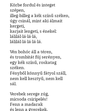
Körbe fordul és integet
szépen,
illeg-billeg a kék színű széken,
úgy csinál, mint aki álmait
kergeti,
karjait lengeti, s énekel:
lálilál-lá-lá-lá,
lálilál-lá-lá-lá-lá.
Vén bohóc áll a téren,
és trombitát fúj serényen,
egy kék színű, roskatag
széken.
Fényből könnyű fátyol száll,
nem kell kesztyű, nem kell
sál.
Verebek serege zúg,
micsoda csiripelés!
Fenn a madarak
és lenn a gyerekek,