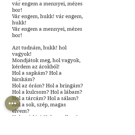
vár engem a mennyei, mézes
bor!
Vár engem, hukk! vár engem,
hukk!
Vár engem a mennyei, mézes
bor!
Azt tudnám, hukk! hol
vagyok!
Mondjátok meg, hol vagyok,
kérdem az árokból!
Hol a sapkám? Hol a
bicskám?
Hol az órám? Hol a bringám?
Hol a kulcsom? Hol a lábam?
Hol a tárcám? Hol a sálam?
Hol a sok, szép, magas
elvem?
Hol az ízlés? Hol a szellem?
Hol az erkölcs? Hol az ész?
A pia lila ködeibe vész...