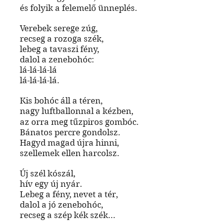
és folyik a felemelő ünneplés.
Verebek serege zúg,
recseg a rozoga szék,
lebeg a tavaszi fény,
dalol a zenebohóc:
lá-lá-lá-lá
lá-lá-lá-lá.
Kis bohóc áll a téren,
nagy luftballonnal a kézben,
az orra meg tűzpiros gombóc.
Bánatos percre gondolsz.
Hagyd magad újra hinni,
szellemek ellen harcolsz.
Új szél kószál,
hív egy új nyár.
Lebeg a fény, nevet a tér,
dalol a jó zenebohóc,
recseg a szép kék szék...