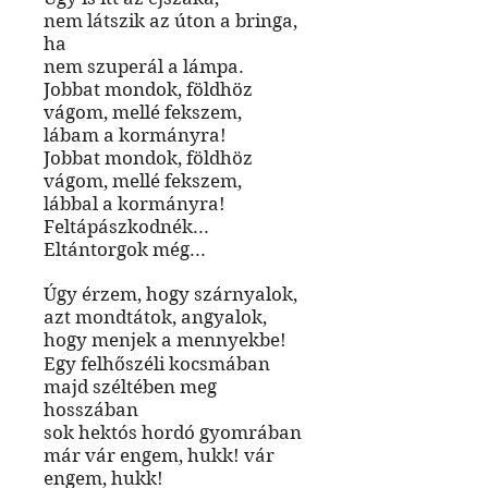
nem látszik az úton a bringa,
ha
nem szuperál a lámpa.
Jobbat mondok, földhöz
vágom, mellé fekszem,
lábam a kormányra!
Jobbat mondok, földhöz
vágom, mellé fekszem,
lábbal a kormányra!
Feltápászkodnék...
Eltántorgok még...
Úgy érzem, hogy szárnyalok,
azt mondtátok, angyalok,
hogy menjek a mennyekbe!
Egy felhőszéli kocsmában
majd széltében meg
hosszában
sok hektós hordó gyomrában
már vár engem, hukk! vár
engem, hukk!