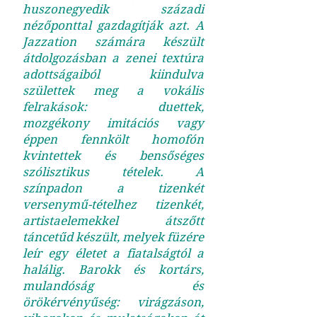
huszonegyedik századi
nézőponttal gazdagítják azt. A
Jazzation számára készült
átdolgozásban a zenei textúra
adottságaiból kiindulva
születtek meg a vokális
felrakások: duettek,
mozgékony imitációs vagy
éppen fennkölt homofón
kvintettek és bensőséges
szólisztikus tételek. A
színpadon a tizenkét
versenymű-tételhez tizenkét,
artistaelemekkel átszőtt
táncetűd készült, melyek füzére
leír egy életet a fiatalságtól a
halálig. Barokk és kortárs,
mulandóság és
örökérvényűség: virágzáson,