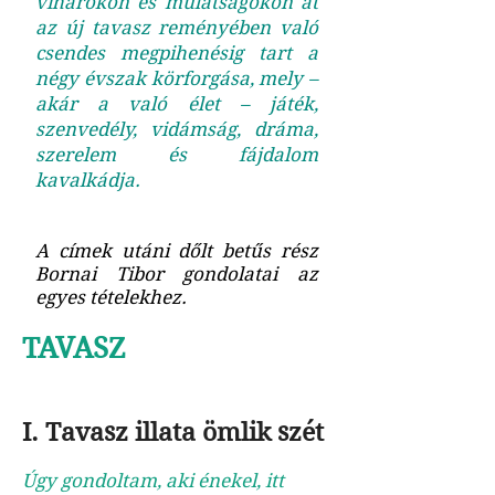
viharokon és mulatságokon át
az új tavasz reményében való
csendes megpihenésig tart a
négy évszak körforgása, mely –
akár a való élet – játék,
szenvedély, vidámság, dráma,
szerelem és fájdalom
kavalkádja.
A címek utáni dőlt betűs rész
Bornai Tibor gondolatai az
egyes tételekhez.
TAVASZ
I. Tavasz illata ömlik szét
Úgy gondoltam, aki énekel, itt