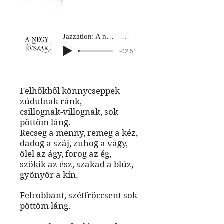
Jazzation: A négy évszak
Nyár 3
-02:51
Felhőkből könnycseppek
zúdulnak ránk,
csillognak-villognak, sok
pöttöm láng.
Recseg a menny, remeg a kéz,
dadog a száj, zuhog a vágy,
ölel az ágy, forog az ég,
szökik az ész, szakad a blúz,
gyönyör a kín.
Felrobbant, szétfröccsent sok
pöttöm láng.