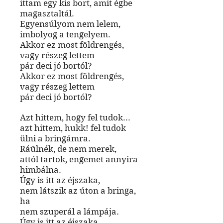
ittam egy kis bort, amit égbe
magasztaltál.
Egyensúlyom nem lelem,
imbolyog a tengelyem.
Akkor ez most földrengés,
vagy részeg lettem
pár deci jó bortól?
Akkor ez most földrengés,
vagy részeg lettem
pár deci jó bortól?
Azt hittem, hogy fel tudok...
azt hittem, hukk! fel tudok
ülni a bringámra.
Ráülnék, de nem merek,
attól tartok, engemet annyira
himbálna.
Úgy is itt az éjszaka,
nem látszik az úton a bringa,
ha
nem szuperál a lámpája.
Úgy is itt az éjszaka,