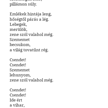
pillámon súly.
Emlékek hintája leng,
hőségtől párás a lég.
Lebegek,
merülök,
zene szól valahol még.
Szememet
becsukom,
a világ tovatűnt rég.
Csendet!
Csendet!
Szememet
lehunyom,
zene szól valahol még.
Csendet!
Csendet!
Ide ért
a vihar,