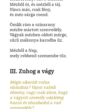
Mézből út, és mézből a táj.
Nincs más, csak fény,
és méz-sárga csend.
Ömlik rám a színarany
mézbe mártott szenvedély.
Vágyak mézben oldott mérge,
sűrű mákonya karodba űz.
Mézből a Nap,
mely rebbenő szemembe tűz.
III. Zuhog a vágy
Mégis sikerült volna
elaludnia? Vajon valódi
élmény, vagy csak álom, hogy
a vágyott személy odalebeg
hozzá és elszabadul a vad
szenvedély?