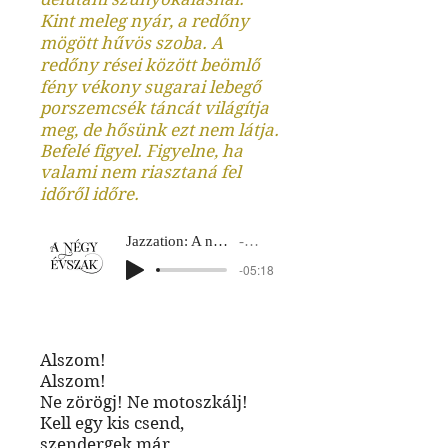
Kint meleg nyár, a redőny
mögött hűvös szoba. A
redőny rései között beömlő
fény vékony sugarai lebegő
porszemcsék táncát világítja
meg, de hősünk ezt nem látja.
Befelé figyel. Figyelne, ha
valami nem riasztaná fel
időről időre.
Jazzation: A négy évszak
Nyár 1
-05:18
Alszom!
Alszom!
Ne zörögj! Ne motoszkálj!
Kell egy kis csend,
szendergek már,