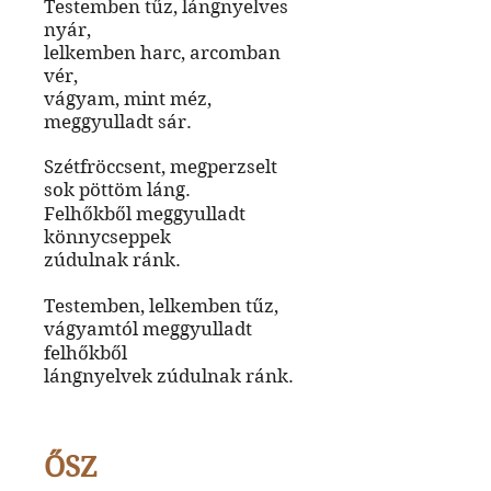
Testemben tűz, lángnyelves
nyár,
lelkemben harc, arcomban
vér,
vágyam, mint méz,
meggyulladt sár.
Szétfröccsent, megperzselt
sok pöttöm láng.
Felhőkből meggyulladt
könnycseppek
zúdulnak ránk.
Testemben, lelkemben tűz,
vágyamtól meggyulladt
felhőkből
lángnyelvek zúdulnak ránk.
ŐSZ