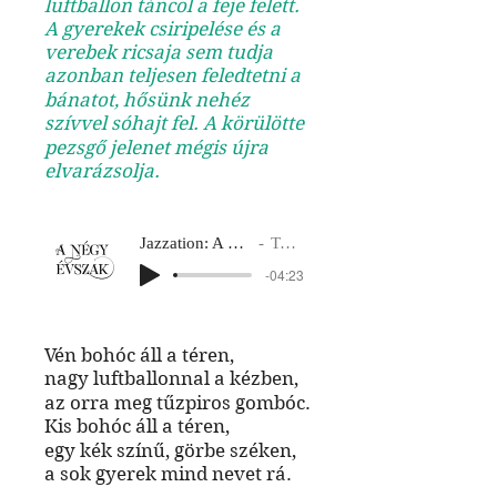
luftballon táncol a feje felett.
A gyerekek csiripelése és a
verebek ricsaja sem tudja
azonban teljesen feledtetni a
bánatot, hősünk nehéz
szívvel sóhajt fel. A körülötte
pezsgő jelenet mégis újra
elvarázsolja.
Jazzation: A négy évszak
Tavasz 3
-04:23
Vén bohóc áll a téren,
nagy luftballonnal a kézben,
az orra meg tűzpiros gombóc.
Kis bohóc áll a téren,
egy kék színű, görbe széken,
a sok gyerek mind nevet rá.