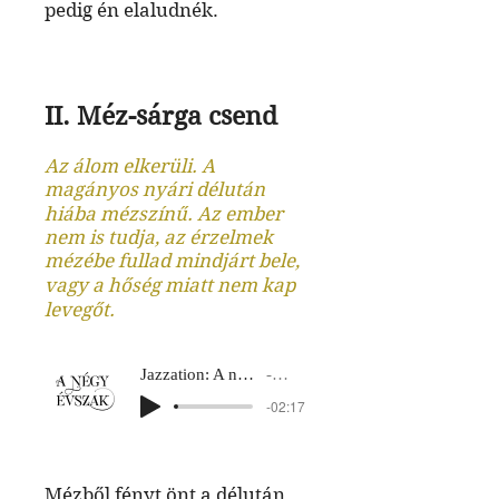
pedig én elaludnék.
II. Méz-sárga csend
Az álom elkerüli. A
magányos nyári délután
hiába mézszínű. Az ember
nem is tudja, az érzelmek
mézébe fullad mindjárt bele,
vagy a hőség miatt nem kap
levegőt.
Jazzation: A négy évszak
Nyár 2
-02:17
Mézből fényt önt a délután.