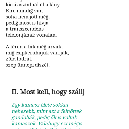
kicsi asztalnál ül a lány.
Kire mindig vár,
soha nem jött még,
pedig most is hívja
a transzcendens
telefonjának vonalán.
A téren a fák még árvák,
míg csipkeruhájuk varrják,
zöld fodrát,
szép ünnepi díszét.
II. Most kell, hogy szállj
Egy kamasz élete sokkal
nehezebb, mint azt a felnőttek
gondolják, pedig ők is voltak
kamaszok. Valahogy ezt mégis