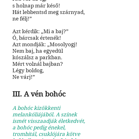
s holnap már késő!
Hát lebbentsd meg szárnyad,
ne félj!”
Azt kérdik: „Mi a baj?”
Ó, bárcsak értenék!
Azt mondják: „Mosolyogj!
Nem baj, ha egyedül
kószálsz a parkban.
Mért volnál bajban?
Légy
boldog,
Ne várj!”
III. A vén bohóc
A bohóc kizökkenti
melankóliájából. A színek
ismét visszaadják életkedvét,
a bohóc pedig énekel,
trombitál, csuklójára kötve