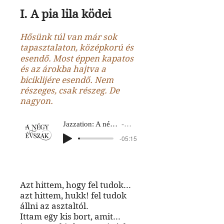
I. A pia lila ködei
Hősünk túl van már sok
tapasztalaton, középkorú és
esendő. Most éppen kapatos
és az árokba hajtva a
biciklijére esendő. Nem
részeges, csak részeg. De
nagyon.
Jazzation: A négy évszak
Ősz 1
-05:15
Azt hittem, hogy fel tudok...
azt hittem, hukk! fel tudok
állni az asztaltól.
Ittam egy kis bort, amit...