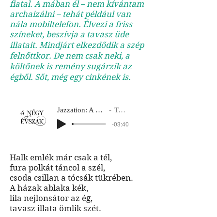
fiatal. A mában él – nem kívántam
archaizálni – tehát például van
nála mobiltelefon. Élvezi a friss
színeket, beszívja a tavasz üde
illatait. Mindjárt elkezdődik a szép
felnőttkor. De nem csak neki, a
költőnek is remény sugárzik az
égből. Sőt, még egy cinkének is.
Jazzation: A négy évszak
Tavasz 1
-03:40
Halk emlék már csak a tél,
fura polkát táncol a szél,
csoda csillan a tócsák tükrében.
A házak ablaka kék,
lila nejlonsátor az ég,
tavasz illata ömlik szét.