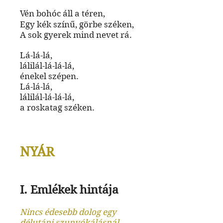
Vén bohóc áll a téren,
Egy kék színű, görbe széken,
A sok gyerek mind nevet rá.
Lá-lá-lá,
lálilál-lá-lá-lá,
énekel szépen.
Lá-lá-lá,
lálilál-lá-lá-lá,
a roskatag széken.
NYÁR
I. Emlékek hintája
Nincs édesebb dolog egy
délutáni szunyókálásnál.