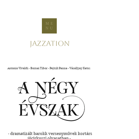
ME
NU
Jazzation
Antonio Vivaldi - Bornai Tibor - Pejtsik Panna - Várallyay Katus
- dramatizált barokk versenyművek kortárs
újcirkuszi olvasatban -