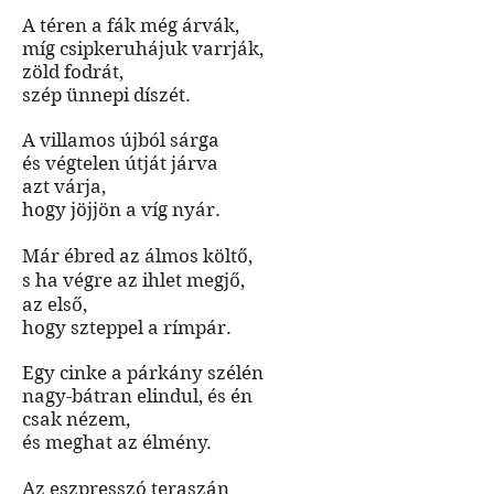
A téren a fák még árvák,
míg csipkeruhájuk varrják,
zöld fodrát,
szép ünnepi díszét.
A villamos újból sárga
és végtelen útját járva
azt várja,
hogy jöjjön a víg nyár.
Már ébred az álmos költő,
s ha végre az ihlet megjő,
az első,
hogy szteppel a rímpár.
Egy cinke a párkány szélén
nagy-bátran elindul, és én
csak nézem,
és meghat az élmény.
Az eszpresszó teraszán