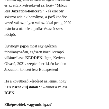
és az egyik kétségkívül az, hogy "
Mikor 
lesz Jazzation-koncert?"
 - és erre oly 
sokszor adtunk homályos, a jövő ködébe 
vesző választ; ilyen válaszokkal pedig 2020 
márciusa óta tele a padlás és az összes 
hócipő. 
Úgyhogy jöjjön most egy egészen 
felvillanyozóan, egészen közel lecsapó 
villámválasz: 
KEDDEN! 
Igen, Kedves 
Olvasó, 2021. szeptember 14-én kedden 
Jazzation-koncert lesz Budapesten! 
Ha a következő kérdésed az lenne, hogy 
"És lesznek új dalok?"
 - akkor a válasz: 
IGEN!
Elképesztőek vagyunk, igaz? 