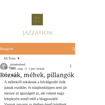
ME
NU
Jazzation
Bejegyzés
All Posts
jazzationband
All Posts
2021. szept. 11.
2 perc olvasás
Rózsák, méhek, pillangók
Nyár 2021
A méhekről sokaknak a felvilágosító órák 
jutnak eszükbe, és tulajdonképpen nem jár 
messze az igazságtól az, aki valami nagy 
leleplezést remél ettől a blogposzttól. 
Vannak ugyanis az életben égető kérdések, 