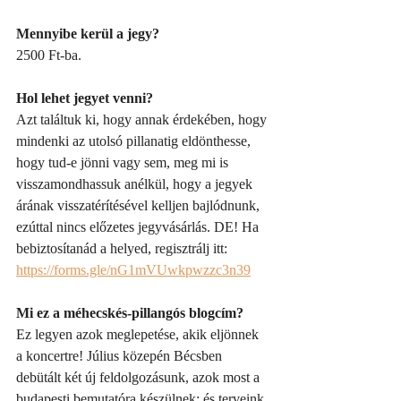
Mennyibe kerül a jegy?
2500 Ft-ba.
Hol lehet jegyet venni? 
Azt találtuk ki, hogy annak érdekében, hogy 
mindenki az utolsó pillanatig eldönthesse, 
hogy tud-e jönni vagy sem, meg mi is 
visszamondhassuk anélkül, hogy a jegyek 
árának visszatérítésével kelljen bajlódnunk, 
ezúttal nincs előzetes jegyvásárlás. DE! Ha 
bebiztosítanád a helyed, regisztrálj itt: 
https://forms.gle/nG1mVUwkpwzzc3n39
Mi ez a méhecskés-pillangós blogcím?
Ez legyen azok meglepetése, akik eljönnek 
a koncertre! Július közepén Bécsben 
debütált két új feldolgozásunk, azok most a 
budapesti bemutatóra készülnek; és terveink 