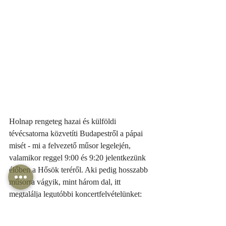
Holnap rengeteg hazai és külföldi 
tévécsatorna közvetíti Budapestről a pápai 
misét - mi a felvezető műsor legelején, 
valamikor reggel 9:00 és 9:20 jelentkezünk 
élőben a Hősök teréről. Aki pedig hosszabb 
műsorra vágyik, mint három dal, itt 
megtalálja legutóbbi koncertfelvételünket:
https://mediaklikk.hu/video/az-a38-hajo-