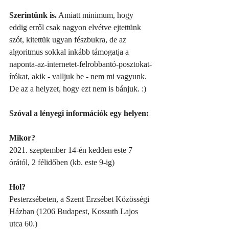
Szerintünk is.
 Amiatt minimum, hogy 
eddig erről csak nagyon elvétve ejtettünk 
szót, kitettük ugyan fészbukra, de az 
algoritmus sokkal inkább támogatja a 
naponta-az-internetet-felrobbantó-posztokat-
írókat, akik - valljuk be - nem mi vagyunk. 
De az a helyzet, hogy ezt nem is bánjuk. :)
Szóval a lényegi információk egy helyen:
Mikor? 
2021. szeptember 14-én kedden este 7 
órától, 2 félidőben (kb. este 9-ig)
Hol?
Pesterzsébeten, a Szent Erzsébet Közösségi 
Házban (1206 Budapest, Kossuth Lajos 
utca 60.)